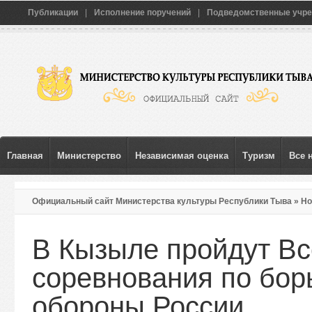
Публикации
|
Исполнение поручений
|
Подведомственные учр
Главная
Министерство
Независимая оценка
Туризм
Все 
Официальный сайт Министерства культуры Республики Тыва
»
Но
министра обороны России
В Кызыле пройдут В
соревнования по бор
обороны России