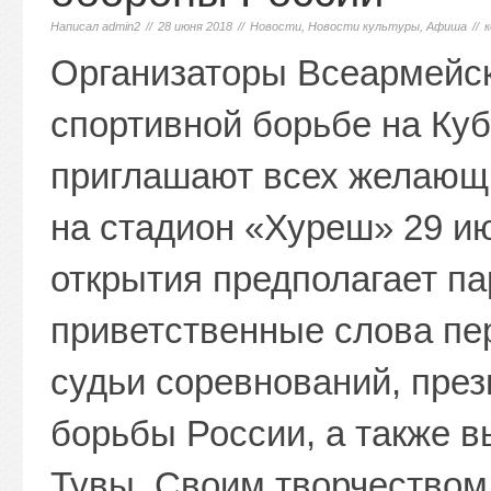
Написал
admin2
//
28 июня 2018
//
Новости
,
Новости культуры
,
Афиша
//
Организаторы Всеармейск
спортивной борьбе на Ку
приглашают всех желающи
на стадион «Хуреш» 29 ию
открытия предполагает па
приветственные слова пер
судьи соревнований, пре
борьбы России, а также 
Тувы. Своим творчеством 