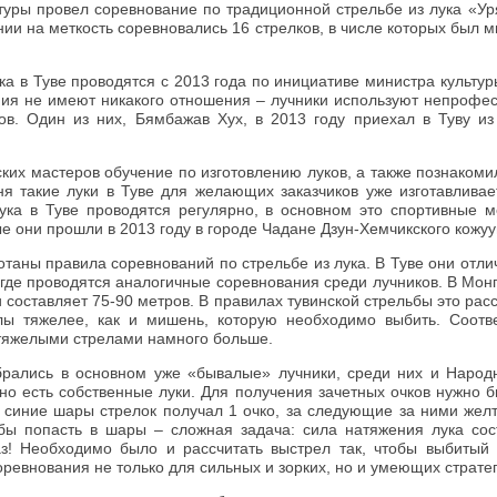
ьтуры провел соревнование по традиционной стрельбе из лука «У
нии на меткость соревновались 16 стрелков, в числе которых был 
ка в Туве проводятся с 2013 года по инициативе министра культу
ания не имеют никакого отношения – лучники используют непрофе
ов. Один из них, Бямбажав Хух, в 2013 году приехал в Туву и
ких мастеров обучение по изготовлению луков, а также познакоми
дня такие луки в Туве для желающих заказчиков уже изготавлива
ука в Туве проводятся регулярно, в основном это спортивные 
 они прошли в 2013 году в городе Чадане Дзун-Хемчикского кожуу
отаны правила соревнований по стрельбе из лука. В Туве они отли
 где проводятся аналогичные соревнования среди лучников. В Монг
 составляет 75-90 метров. В правилах тувинской стрельбы это рас
лы тяжелее, как и мишень, которую необходимо выбить. Соотве
тяжелыми стрелами намного больше.
рались в основном уже «бывалые» лучники, среди них и Наро
но есть собственные луки. Для получения зачетных очков нужно 
 синие шары стрелок получал 1 очко, за следующие за ними желт
бы попасть в шары – сложная задача: сила натяжения лука сос
аз! Необходимо было и рассчитать выстрел так, чтобы выбитый
оревнования не только для сильных и зорких, но и умеющих страте