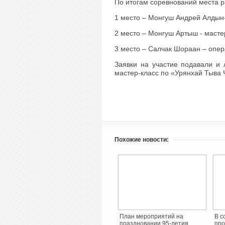
По итогам соревнований места 
1 место – Монгуш Андрей Алдын
2 место – Монгуш Артыш - масте
3 место – Салчак Шораан – опе
Заявки на участие подавали и 
мастер-класс по «Урянхай Тыва Ч
Похожие новости:
План мероприятий на
В с
праздновании 95-летия
про