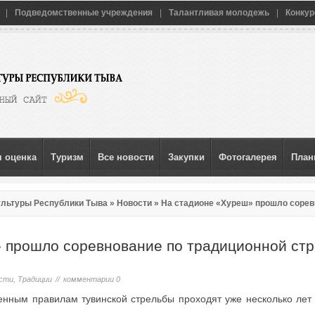
|
Подведомственные учреждения
|
Талантливая молодежь
|
Конкур
 оценка
Туризм
Все новости
Закупки
Фотогалерея
Пла
ультуры Республики Тыва
»
Новости
» На стадионе «Хуреш» прошло сорев
 прошло соревнование по традиционной стр
сти
,
Традиции
//
комментарии 0
енным правилам тувинской стрельбы проходят уже несколько лет