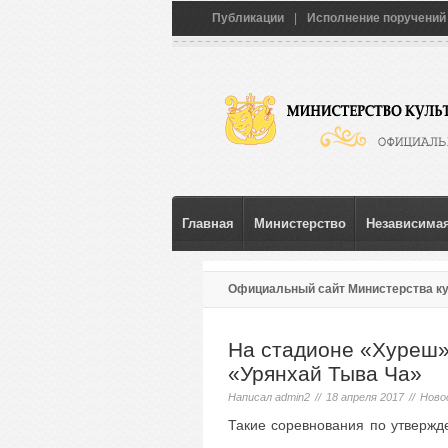
Публикации
|
Исполнение поручений
Главная
Министерство
Независимая
Официальный сайт Министерства к
из лука «Урянхай Тыва Ча»
На стадионе «Хуреш»
«Урянхай Тыва Ча»
Написал
admin2
//
18 апреля 2017
//
Ново
Такие соревнования по утвержд