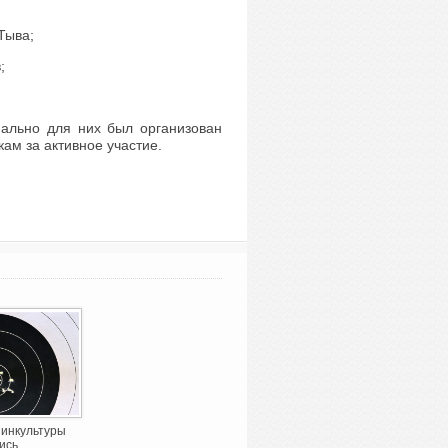
Тыва;
;
иально для них был организован
ам за активное участие.
инкультуры
ись