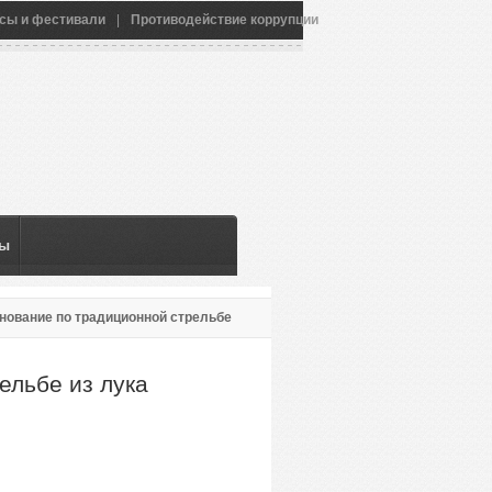
сы и фестивали
|
Противодействие коррупции
ны
нование по традиционной стрельбе
ельбе из лука