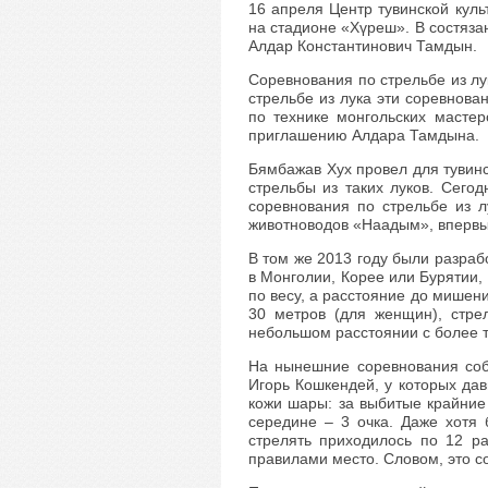
16 апреля Центр тувинской кул
на стадионе «Хүреш». В состяза
Алдар Константинович Тамдын.
Соревнования по стрельбе из лу
стрельбе из лука эти соревнов
по технике монгольских мастер
приглашению Алдара Тамдына.
Бямбажав Хух провел для тувинс
стрельбы из таких луков. Сего
соревнования по стрельбе из л
животноводов «Наадым», впервые
В том же 2013 году были разраб
в Монголии, Корее или Бурятии,
по весу, а расстояние до мишени
30 метров (для женщин), стре
небольшом расстоянии с более 
На нынешние соревнования соб
Игорь Кошкендей, у которых дав
кожи шары: за выбитые крайние
середине – 3 очка. Даже хотя 
стрелять приходилось по 12 р
правилами место. Словом, это с