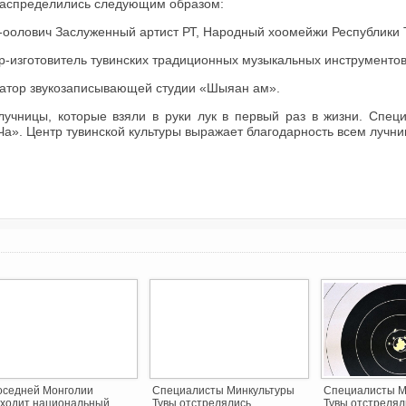
распределились следующим образом:
-оолович Заслуженный артист РТ, Народный хоомейжи Республики 
р-изготовитель тувинских традиционных музыкальных инструментов
ратор звукозаписывающей студии «Шыяан ам».
лучницы, которые взяли в руки лук в первый раз в жизни. Спец
а». Центр тувинской культуры выражает благодарность всем лучник
оседней Монголии
Специалисты Минкультуры
Специалисты М
ходит национальный
Тувы отстрелялись
Тувы отстрелял