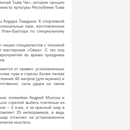
рянхай Тыва Ча», которое прошло
министр культуры Республики Тыва
ры Алдара Тамдына. К спортивной
ссиональные луки, изготовленные
з Улан-Баатора по специальному
л наших специалистов с техникой
ет мастерская «Оваа». С тех пор
мероприятия во время праздника
на.
чаются от правил, установленных
олии луки и стрелы более легкие
стояние 40 метров (для мужчин) и
тственно, сила удара на таком
дные хоомейжи Андрей Монгуш и
было стрелой выбить плетеные из
ые – 2 очка, и за красный шар в
тавляет 25 килограммов, а ведь
 шар отскочил на установленное
гически мыслить.