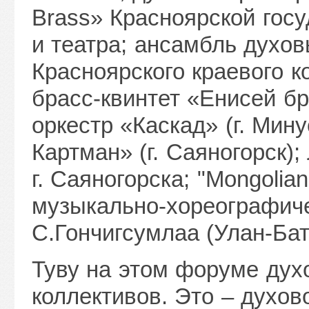
Brass» Красноярской гос
и театра; ансамбль духо
Красноярского краевого к
брасс-квинтет «Енисей бр
оркестр «Каскад» (г. Мин
Картман» (г. Саяногорск)
г. Саяногорска; "Mongolia
музыкально-хореографиче
С.Гончигсумлаа (Улан-Бат
Туву на этом форуме дух
коллективов. Это – духов