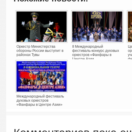
Оркестр Министерства
II Международный
Це
обороны России выступит в
фестиваль-конкурс духовых
ор
районах Тувы
оркестров «Фанфары в
уч
Центре Азии ...
фе
Международный фестиваль
духовых оркестров
«Фанфары в Центре Азии»