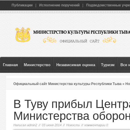
Публикации
|
Исполнение поручений
|
Подведомственные учр
Главная
Министерство
Независимая оценка
Туризм
Все 
Официальный сайт Министерства культуры Республики Тыва
»
Но
России
В Туву прибыл Центр
Министерства оборо
Написал
admin2
//
03 июня 2014
//
Новости
//
комментарии 0