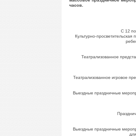
массовое праздничное меропр
часов.
С 12 п
Культурно-просветительская 
ребе
Театрализованное представ
Театрализованное игровое пре
Выездные праздничные меропр
Празднич
Выездные праздничные меропр
для