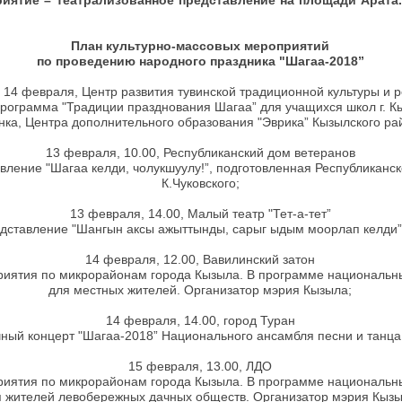
иятие – театрализованное представление на площади Арата.
План культурно-массовых мероприятий
по проведению народного праздника "Шагаа-2018”
о 14 февраля, Центр развития тувинской традиционной культуры и
программа "Традиции празднования Шагаа” для учащихся школ г. К
нка, Центра дополнительного образования "Эврика” Кызылского ра
13 февраля, 10.00, Республиканский дом ветеранов
ление "Шагаа келди, чолукшуулу!”, подготовленная Республиканск
К.Чуковского;
13 февраля, 14.00, Малый театр "Тет-а-тет”
дставление "Шангын аксы ажыттынды, сарыг ыдым моорлап келди”,
14 февраля, 12.00, Вавилинский затон
иятия по микрорайонам города Кызыла. В программе национальны
для местных жителей. Организатор мэрия Кызыла;
14 февраля, 14.00, город Туран
ный концерт "Шагаа-2018” Национального ансамбля песни и танца
15 февраля, 13.00, ЛДО
иятия по микрорайонам города Кызыла. В программе национальны
 жителей левобережных дачных обществ. Организатор мэрия Кыз