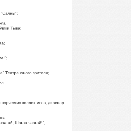
 "Саяны”;
оола
блики Тыва;
аа;
е!”;
е” Театра юного зрителя;
сел
творческих коллективов, диаспор
оола
аагай, Шагаа чаагай!”;