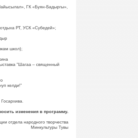
«Найысылал», ГК «Буян-Бадыргы»,
 отдыха РТ, УСК «Субедей»;
адыр
вкам школ);
кина
выставка "Шагаа – священный
го
нуп келди!”
е Госархива.
носить изменения в программу.
ии отдела народного творчества
Минкультуры Тувы