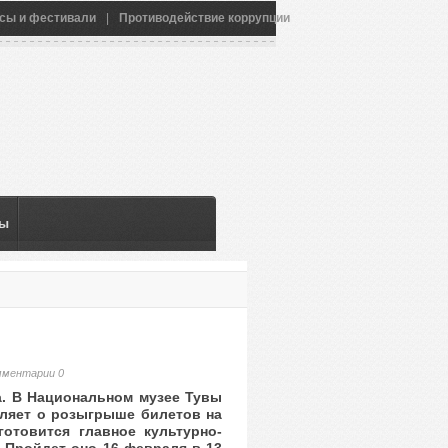
сы и фестивали
|
Противодействие коррупции
ны
мментарии 0
а. В Национальном музее Тувы
вляет о розыгрыше билетов на
отовится главное культурно-