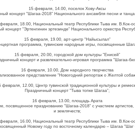
15 февраля, 14.00, поселок Хову-Аксы
ный концерт "Шагаа-2018” Национального ансамбля песни и танца
 февраля, 18.00, Национальный театр Республики Тыва им. В.Кок-
й концерт "Эртенгинин эртезинде” Национального оркестра Респу
15 февраля, 19.00, арт-центр "Найысылал”
нцертная программа, тувинские народные игры, посвященные Шаг
15 февраля, 20.00, городской дом культуры "Енисей”
здничный концерт и развлекательно-игровая программа "Шагаа-бил
16 февраля, 10.00, Дом народного творчества
ализованное представление "Новогодний репортаж о Желтой собак
6 февраля, 12.00, Центр тувинской традиционной культуры и реме
Праздничный концерт "Тыва топке Шагаа”;
16 февраля, 13.00, площадь Арата
е, посвященное празднованию "Шагаа-2018” с участием артистов, 
и землячеств;
 февраля, 16.00, Национальный театр Республики Тыва им. В.Кок-
посвященный Новому году по восточному календарю – Шагаа "Шаг ч