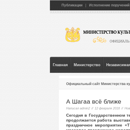
Публикации
|
Исполнение поручений
Главная
Министерство
Независимая
Официальный сайт Министерства к
А Шагаа всё ближе
Написал
admin2
//
12 февраля 2018
//
Но
Сегодня в Государственном т
продолжается работа выстав
праздничное мероприятие «Т