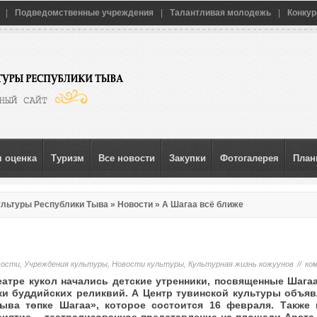
|
Подведомственные учреждения
|
Талантливая молодежь
|
Конкур
 оценка
Туризм
Все новости
Закупки
Фотогалерея
Пла
ультуры Республики Тыва
»
Новости
» А Шагаа всё ближе
вости
,
Учреждения культуры
,
Новости культуры
,
Культурная жизнь кожуунов
//
ко
еатре кукол начались детские утренники, посвященные Шага
ки буддийских реликвий. А Центр тувинской культуры объя
ыва төпке Шагаа», которое состоится 16 февраля. Также г