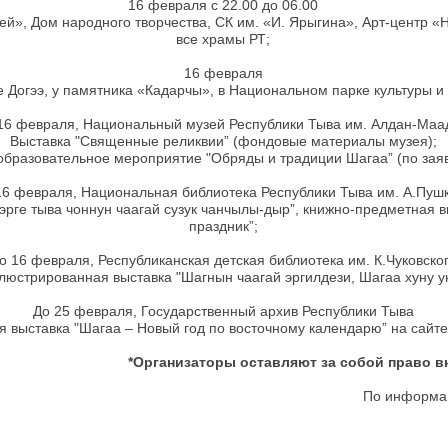
16 февраля с 22.00 до 06.00
ей», Дом народного творчества, СК им. «И. Ярыгина», Арт-центр 
все храмы РТ;
16 февраля
 Догээ, у памятника «Кадарчы», в Национальном парке культуры и
16 февраля, Национальный музей Республики Тыва им. Алдан-Ма
Выставка "Священные реликвии” (фондовые материалы музея);
образовательное мероприятие "Обряды и традиции Шагаа” (по зая
16 февраля, Национальная библиотека Республики Тыва им. А.Пуш
эрге тыва чоннун чаагай сузук чанчылы-дыр”, книжно-предметная 
праздник”;
о 16 февраля, Республиканская детская библиотека им. К.Чуковско
люстрированная выставка "Шагнын чаагай эргилдези, Шагаа хуну у
До 25 февраля, Государственный архив Республики Тыва
я выставка "Шагаа – Новый год по восточному календарю” на сайт
*Организаторы оставляют за собой право в
По информац