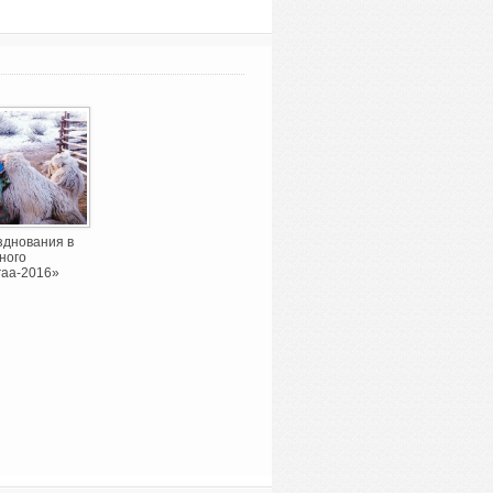
зднования в
ного
гаа-2016»