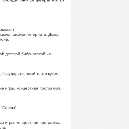
 Пройдет оно 16 февраля в 13
 ремесел
ызыла, школы-интерната, Дома
йона;
ой детской библиотекой им.
 Государственный театр кукол;
е игры, концертная программа
 "Саяны”;
е игры, концертная программа
ыла;