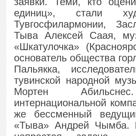
заявки. Теми, кто оцен
единиц», стали худ
Тувгосфилармонии, Зас
Тыва Алексей Саая, муз
«Шкатулочка» (Краснояр
основатель общества гор
Пальякка, исследовате
тувинской народной муз
Мортен Абильсне
интернациональной компа
же бессменный ведущи
«Тыва» Андрей Чымба. 