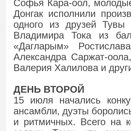
Софья Кара-оол, молодые
Донгак исполнили произв
одного из друзей Тувы
Владимира Тока из бал
«Дагларым» Ростислав
Александра Саржат-оола
Валерия Халилова и друг
ДЕНЬ ВТОРОЙ
15 июля начались конку
ансамбли, дуэты боролис
и ритмичных. Всего на к