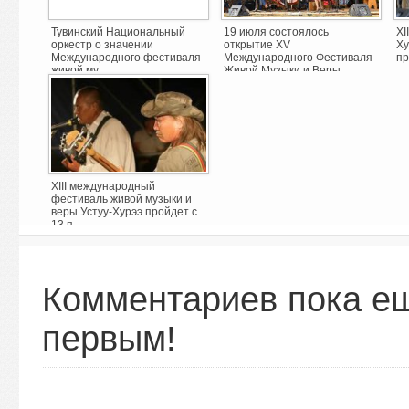
Тувинский Национальный
19 июля состоялось
XI
оркестр о значении
открытие XV
Ху
Международного фестиваля
Международного Фестиваля
пр
живой му ...
Живой Музыки и Веры ...
XIII международный
фестиваль живой музыки и
веры Устуу-Хурээ пройдет с
13 п ...
Комментариев пока ещ
первым!