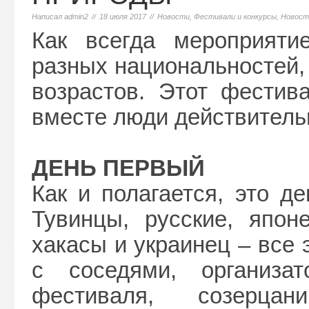
Написал
admin2
//
18 июля 2017
//
Новости
,
Фестивали и конкурсы
,
Новост
Как всегда мероприяти
разных национальностей,
возрастов. Этот фестив
вместе люди действитель
ДЕНЬ ПЕРВЫЙ
Как и полагается, это д
Тувинцы, русские, япон
хакасы и украинец – все 
с соседями, организа
фестиваля, созерца