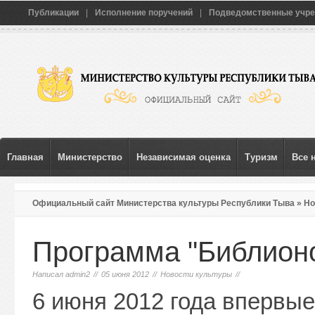
Публикации
|
Исполнение поручений
|
Подведомственные учр
Главная
Министерство
Независимая оценка
Туризм
Все 
Официальный сайт Министерства культуры Республики Тыва
»
Но
Программа "Библион
Написал
admin2
//
05 июня 2012
//
Новости культуры
//
6 июня 2012 года впервы